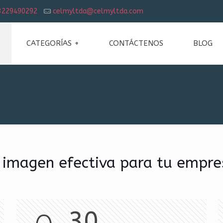
3229490292
celmyltda@celmyltda.com
CATEGORÍAS +
CONTÁCTENOS
BLOG
 imagen efectiva para tu empre
30