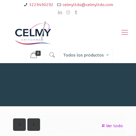
3229490292
celmyltda@celmyltda.com
0
Todos los productos
Ver todo